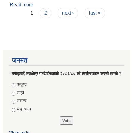
Read more
about रुरुक्षेत्र गाउँपालिकाको लैंगिक हिंसा निवारण कोष
Pages
(संचालन)कार्यविधि -२०७७
1
2
next ›
last »
जनमत
तपाइलाई रुरुक्षेत्र गाउँपालिकाको २०७९/८० को कार्यसम्पादन कस्तो लाग्यो ?
Choices
उत्कृष्ट
राम्रो
सामान्य
थाहा भएन
Older polls