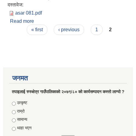
दस्तावेज:
asar 081.pdf
Read more
about आ.व. २०८०/८१ को असार महिनाको आय व्ययको
Pages
विवरण
« first
‹ previous
1
2
जनमत
तपाइलाई रुरुक्षेत्र गाउँपालिकाको २०७९/८० को कार्यसम्पादन कस्तो लाग्यो ?
Choices
उत्कृष्ट
राम्रो
सामान्य
थाहा भएन