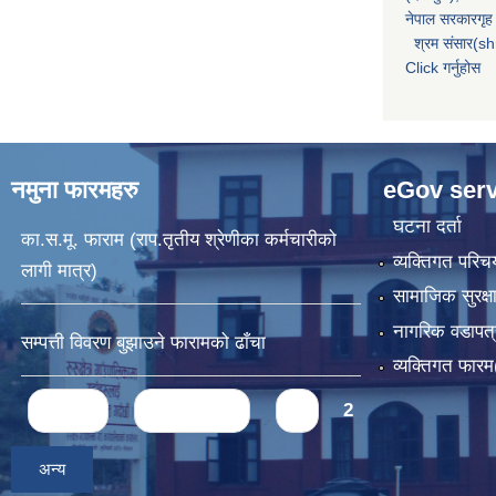
नेपाल सरकारगृह 
श्रम संसार(sh
Click गर्नुहोस
नमुना फारमहरु
eGov serv
घटना दर्ता
का.स.मू. फाराम (राप.तृतीय श्रेणीका कर्मचारीको
व्यक्तिगत पर
लागी मात्र)
सामाजिक सुरक्ष
नागरिक वडापत्
सम्पत्ती विवरण बुझाउने फारामको ढाँचा
व्यक्तिगत फार
Pages
« first
‹ previous
1
2
अन्य