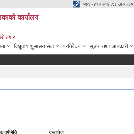
०७९ -४१०१०४ ,९८५७०१८५
ालिकाको कार्यालय
्वरोजगार "
जना
विधुतीय शुसासन सेवा
प्रतिवेदन
सूचना तथा जानकारी
क वर्ष
मिति
दस्तावेज