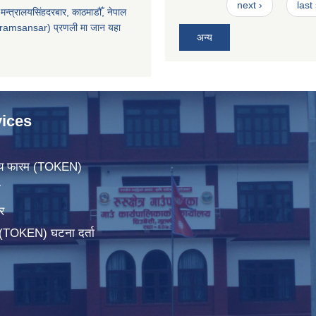
next ›
last
मन्त्रालयसिंहदरबार, काठमाडौँ, नेपाल
ramsansar) प्रणली मा जान यहा
अन्य
ices
िचय फारम (TOKEN)
ा
र
म(TOKEN) घटना दर्ता