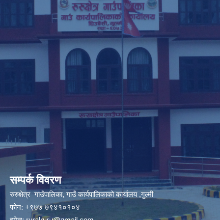
सम्पर्क विवरण
रुरुक्षेत्र गाउँपालिका, गाउँ कार्यपालिकाको कार्यालय ,गुल्मी
फोन: +९७७ ७९४१०१०४
इमेल:
ruralruru@gmail.com