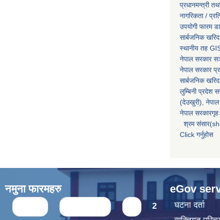
प्रधानमन्त्री तथ
नागरिकता / प्र
उपयोगी फारम ड
सार्बजनिक खरिद
स्थानीय तह GIS
नेपाल सरकार
सञ्
नेपाल सरकार प्र
सार्बजनिक खरिद
लुम्बिनी प्रदेश 
(देउखुरी), नेपाल
नेपाल सरकारगृह 
श्रम संसार(sh
Click गर्नुहोस
नमुना फारमहरु
eGov serv
Pages
घटना दर्ता
« first
‹ previous
1
2