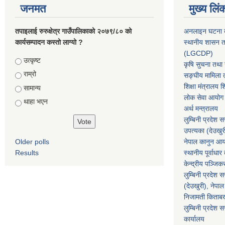
जनमत
मुख्य लिं
तपाइलाई रुरुक्षेत्र गाउँपालिकाको २०७९/८० को
अनलाइन घटना दर
कार्यसम्पादन कस्तो लाग्यो ?
स्थानीय शासन त
(LGCDP)
Choices
उत्कृष्ट
कृषि सुचना तथा स
राम्रो
सङ्घीय मामिला त
शिक्षा मंत्रालय श
सामान्य
लोक सेवा आयोग
थाहा भएन
अर्थ मन्त्रालय
लुम्बिनी प्रदेश 
उपत्यका (देउखुर
Older polls
नेपाल कानुन आ
Results
स्थानीय पूर्वाध
केन्द्रीय पञ्जि
लुम्बिनी प्रदेश 
(देउखुरी), नेपाल
निजामती किताब
लुम्बिनी प्रदेश स
कार्यालय