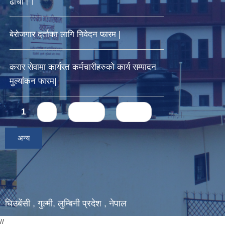
ढाचाँ।।
बेरोजगार दर्ताका लागि निवेदन फारम |
करार सेवामा कार्यरत कर्मचारीहरुको कार्य सम्पादन
मुल्यांकन फारम|
Pages
1
2
next ›
last »
अन्य
घिउबेंसी , गुल्मी, लुम्बिनी प्रदेश , नेपाल
//