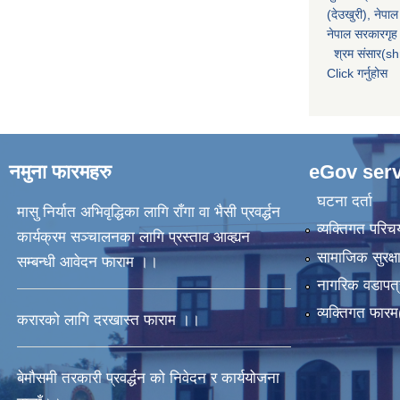
(देउखुरी), नेपाल
नेपाल सरकारगृह 
श्रम संसार(sh
Click गर्नुहोस
नमुना फारमहरु
eGov serv
घटना दर्ता
मासु निर्यात अभिवृद्धिका लागि राँगा वा भैसी प्रवर्द्धन
व्यक्तिगत पर
कार्यक्रम सञ्चालनका लागि प्रस्ताव आव्ह्यन
सामाजिक सुरक्ष
सम्बन्धी आवेदन फाराम ।।
नागरिक वडापत्
व्यक्तिगत फार
करारको लागि दरखास्त फाराम ।।
बेमौसमी तरकारी प्रवर्द्धन को निवेदन र कार्ययोजना