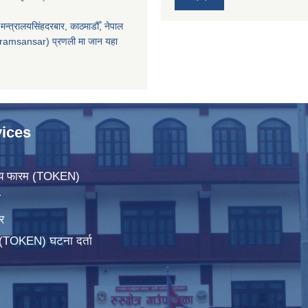
मन्त्रालयसिंहदरबार, काठमाडौँ, नेपाल
ramsansar) प्रणली मा जान यहा
ices
िचय फारम (TOKEN)
ा
र
म(TOKEN) घटना दर्ता