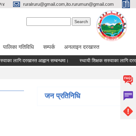
१४
ruralruru@gmail.com,ito.rurumun@gmail.com
Search form
Search
पालिका गतिविधि
सम्पर्क
अनलाइन दरखास्त
 लागि दरखास्त आह्वान सम्बन्धमा।
स्थायी शिक्षक सरुवाका लागि दरखास्त आह
जन प्रतिनिधि