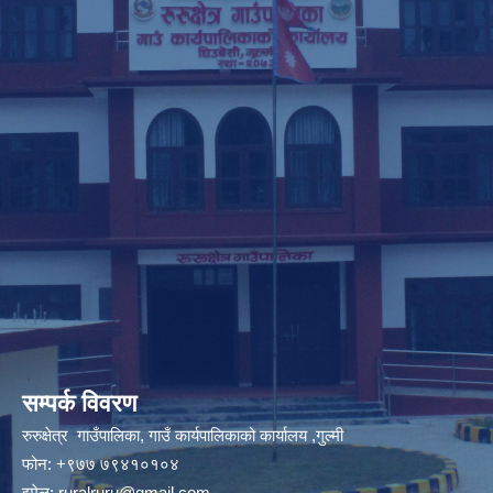
सम्पर्क विवरण
रुरुक्षेत्र गाउँपालिका, गाउँ कार्यपालिकाको कार्यालय ,गुल्मी
फोन: +९७७ ७९४१०१०४
इमेल:
ruralruru@gmail.com