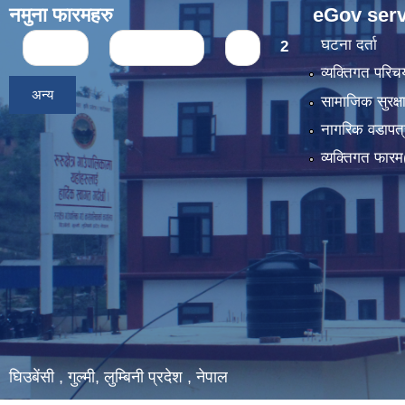
नमुना फारमहरु
eGov serv
Pages
घटना दर्ता
« first
‹ previous
1
2
व्यक्तिगत पर
अन्य
सामाजिक सुरक्ष
नागरिक वडापत्
व्यक्तिगत फार
घिउबेंसी , गुल्मी, लुम्बिनी प्रदेश , नेपाल