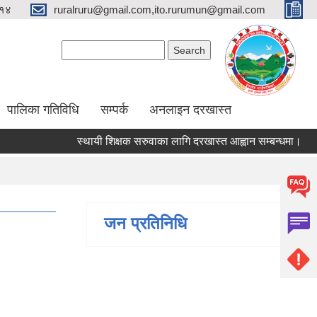
१४
ruralruru@gmail.com,ito.rurumun@gmail.com
Search form
Search
पालिका गतिविधि
सम्पर्क
अनलाइन दरखास्त
स्थायी शिक्षक सरुवाका लागि दरखास्त आह्वान सम्बन्धमा।
स्था
जन प्रतिनिधि