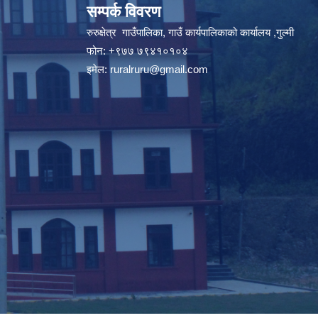
सम्पर्क विवरण
रुरुक्षेत्र गाउँपालिका, गाउँ कार्यपालिकाको कार्यालय ,गुल्मी
फोन: +९७७ ७९४१०१०४
इमेल:
ruralruru@gmail.com