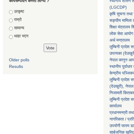
कार्यसम्पादन कस्तो लाग्यो ?
स्थानीय शासन त
(LGCDP)
Choices
उत्कृष्ट
कृषि सुचना तथा स
राम्रो
सङ्घीय मामिला त
शिक्षा मंत्रालय श
सामान्य
लोक सेवा आयोग
थाहा भएन
अर्थ मन्त्रालय
लुम्बिनी प्रदेश 
उपत्यका (देउखुर
Older polls
नेपाल कानुन आ
Results
स्थानीय पूर्वाध
केन्द्रीय पञ्जि
लुम्बिनी प्रदेश 
(देउखुरी), नेपाल
निजामती किताब
लुम्बिनी प्रदेश स
कार्यालय
प्रधानमन्त्री तथ
नागरिकता / प्र
उपयोगी फारम ड
सार्बजनिक खरिद