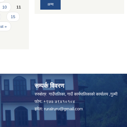
अन्य
10
11
15
ast »
सम्पर्क विवरण
रुरुक्षेत्र गाउँपालिका, गाउँ कार्यपालिकाको कार्यालय ,गुल्मी
फोन: +९७७ ७९४१०१०४
इमेल:
ruralruru@gmail.com