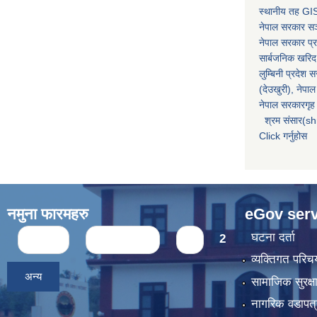
स्थानीय तह GIS
नेपाल सरकार
सञ्
नेपाल सरकार प्र
सार्बजनिक खरिद
लुम्बिनी प्रदेश 
(देउखुरी), नेपाल
नेपाल सरकारगृह 
श्रम संसार(sh
Click गर्नुहोस
नमुना फारमहरु
eGov serv
Pages
घटना दर्ता
« first
‹ previous
1
2
व्यक्तिगत पर
अन्य
सामाजिक सुरक्ष
नागरिक वडापत्