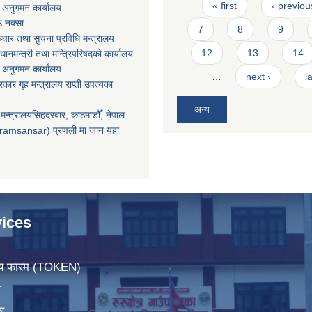
Pages
« first
‹ previou
 अनुगमन कार्यालय
 नक्सा
7
8
9
चार तथा सुचना प्रविधि मन्त्रालय
12
13
14
धानमन्त्री तथा मन्त्रिपरिषदको कार्यालय
 अनुगमन कार्यालय
…
next ›
l
सरकार गृह मन्त्रालय राप्ती उपत्यका
अन्य
मन्त्रालयसिंहदरबार, काठमाडौँ, नेपाल
ramsansar) प्रणली मा जान यहा
ices
िचय फारम (TOKEN)
ा
र