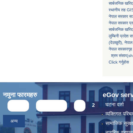
सार्बजनिक खरिद
स्थानीय तह GIS
नेपाल सरकार
सञ्
नेपाल सरकार प्र
सार्बजनिक खरिद
लुम्बिनी प्रदेश 
(देउखुरी), नेपाल
नेपाल सरकारगृह 
श्रम संसार(sh
Click गर्नुहोस
नमुना फारमहरु
eGov serv
Pages
घटना दर्ता
« first
‹ previous
1
2
व्यक्तिगत पर
अन्य
सामाजिक सुरक्ष
नागरिक वडापत्