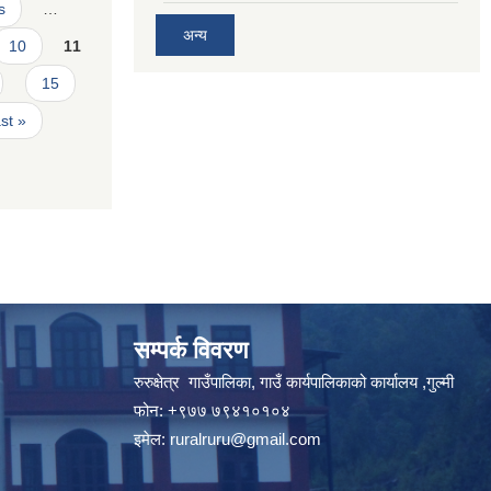
s
…
अन्य
10
11
15
ast »
सम्पर्क विवरण
रुरुक्षेत्र गाउँपालिका, गाउँ कार्यपालिकाको कार्यालय ,गुल्मी
फोन: +९७७ ७९४१०१०४
इमेल:
ruralruru@gmail.com