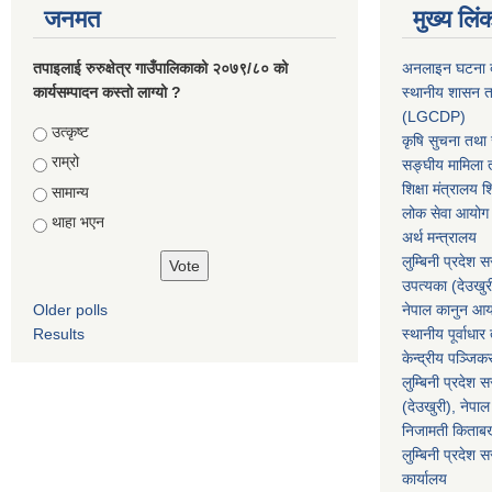
जनमत
मुख्य लिं
तपाइलाई रुरुक्षेत्र गाउँपालिकाको २०७९/८० को
अनलाइन घटना दर
कार्यसम्पादन कस्तो लाग्यो ?
स्थानीय शासन त
(LGCDP)
Choices
उत्कृष्ट
कृषि सुचना तथा स
राम्रो
सङ्घीय मामिला त
शिक्षा मंत्रालय श
सामान्य
लोक सेवा आयोग
थाहा भएन
अर्थ मन्त्रालय
लुम्बिनी प्रदेश 
उपत्यका (देउखुर
Older polls
नेपाल कानुन आ
Results
स्थानीय पूर्वाध
केन्द्रीय पञ्जि
लुम्बिनी प्रदेश 
(देउखुरी), नेपाल
निजामती किताब
लुम्बिनी प्रदेश स
कार्यालय