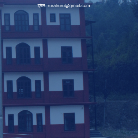
इमेल:
ruralruru@gmail.com