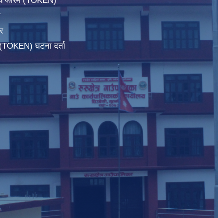
िचय फारम (TOKEN)
ा
र
म(TOKEN) घटना दर्ता