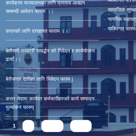
व्यक्तिगत पर
कार्यक्रम सञ्चालनका लागि प्रस्ताव आव्ह्यन
सामाजिक सुरक्ष
सम्बन्धी आवेदन फाराम ।।
नागरिक वडापत्
व्यक्तिगत फार
करारको लागि दरखास्त फाराम ।।
बेमौसमी तरकारी प्रवर्द्धन को निवेदन र कार्ययोजना
ढाचाँ।।
बेरोजगार दर्ताका लागि निवेदन फारम |
करार सेवामा कार्यरत कर्मचारीहरुको कार्य सम्पादन
मुल्यांकन फारम|
Pages
1
2
next ›
last »