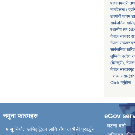
प्रधानमन्त्री तथ
नागरिकता / प्र
उपयोगी फारम ड
सार्बजनिक खरिद
स्थानीय तह GIS
नेपाल सरकार
सञ्
नेपाल सरकार प्र
सार्बजनिक खरिद
लुम्बिनी प्रदेश 
(देउखुरी), नेपाल
नेपाल सरकारगृह 
श्रम संसार(sh
Click गर्नुहोस
नमुना फारमहरु
eGov serv
घटना दर्ता
मासु निर्यात अभिवृद्धिका लागि राँगा वा भैसी प्रवर्द्धन