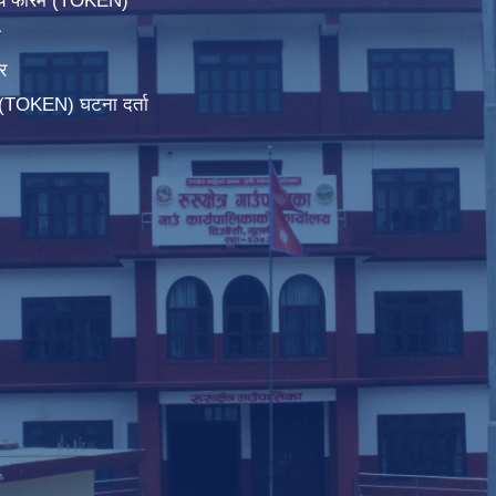
िचय फारम (TOKEN)
ा
र
म(TOKEN) घटना दर्ता