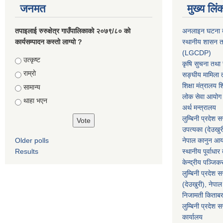
जनमत
मुख्य लिं
तपाइलाई रुरुक्षेत्र गाउँपालिकाको २०७९/८० को
अनलाइन घटना दर
कार्यसम्पादन कस्तो लाग्यो ?
स्थानीय शासन त
(LGCDP)
Choices
उत्कृष्ट
कृषि सुचना तथा स
राम्रो
सङ्घीय मामिला त
शिक्षा मंत्रालय श
सामान्य
लोक सेवा आयोग
थाहा भएन
अर्थ मन्त्रालय
लुम्बिनी प्रदेश 
उपत्यका (देउखुर
Older polls
नेपाल कानुन आ
Results
स्थानीय पूर्वाध
केन्द्रीय पञ्जि
लुम्बिनी प्रदेश 
(देउखुरी), नेपाल
निजामती किताब
लुम्बिनी प्रदेश स
कार्यालय