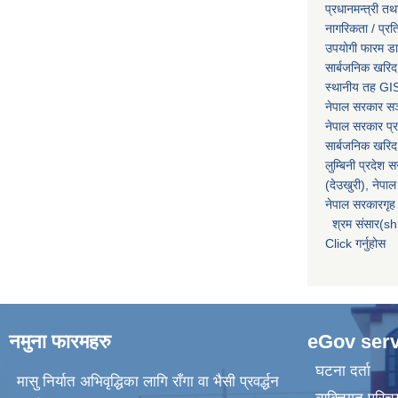
प्रधानमन्त्री तथ
नागरिकता / प्र
उपयोगी फारम ड
सार्बजनिक खरिद
स्थानीय तह GIS
नेपाल सरकार
सञ्
नेपाल सरकार प्र
सार्बजनिक खरिद
लुम्बिनी प्रदेश 
(देउखुरी), नेपाल
नेपाल सरकारगृह 
श्रम संसार(sh
Click गर्नुहोस
नमुना फारमहरु
eGov serv
घटना दर्ता
मासु निर्यात अभिवृद्धिका लागि राँगा वा भैसी प्रवर्द्धन