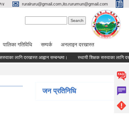
१४
ruralruru@gmail.com,ito.rurumun@gmail.com
Search form
Search
पालिका गतिविधि
सम्पर्क
अनलाइन दरखास्त
 लागि दरखास्त आह्वान सम्बन्धमा।
स्थायी शिक्षक सरुवाका लागि दरखास्त आह
जन प्रतिनिधि