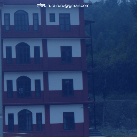
इमेल:
ruralruru@gmail.com