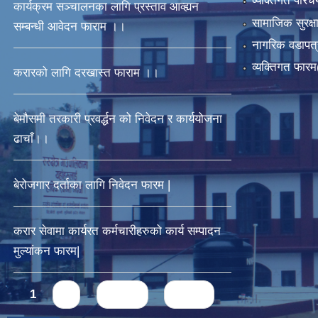
व्यक्तिगत पर
कार्यक्रम सञ्चालनका लागि प्रस्ताव आव्ह्यन
सामाजिक सुरक्ष
सम्बन्धी आवेदन फाराम ।।
नागरिक वडापत्
व्यक्तिगत फार
करारको लागि दरखास्त फाराम ।।
बेमौसमी तरकारी प्रवर्द्धन को निवेदन र कार्ययोजना
ढाचाँ।।
बेरोजगार दर्ताका लागि निवेदन फारम |
करार सेवामा कार्यरत कर्मचारीहरुको कार्य सम्पादन
मुल्यांकन फारम|
Pages
1
2
next ›
last »