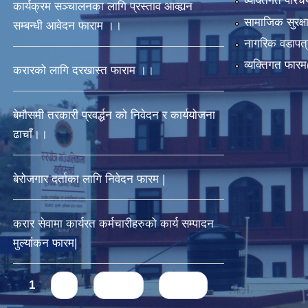
व्यक्तिगत पर
कार्यक्रम सञ्चालनका लागि प्रस्ताव आव्ह्यन
सामाजिक सुरक्ष
सम्बन्धी आवेदन फाराम ।।
नागरिक वडापत्
व्यक्तिगत फार
करारको लागि दरखास्त फाराम ।।
बेमौसमी तरकारी प्रवर्द्धन को निवेदन र कार्ययोजना
ढाचाँ।।
बेरोजगार दर्ताका लागि निवेदन फारम |
करार सेवामा कार्यरत कर्मचारीहरुको कार्य सम्पादन
मुल्यांकन फारम|
Pages
1
2
next ›
last »