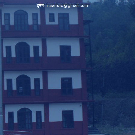
इमेल:
ruralruru@gmail.com