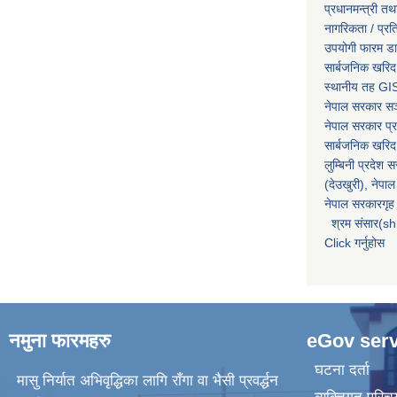
प्रधानमन्त्री तथ
नागरिकता / प्र
उपयोगी फारम ड
सार्बजनिक खरिद
स्थानीय तह GIS
नेपाल सरकार
सञ्
नेपाल सरकार प्र
सार्बजनिक खरिद
लुम्बिनी प्रदेश 
(देउखुरी), नेपाल
नेपाल सरकारगृह 
श्रम संसार(sh
Click गर्नुहोस
नमुना फारमहरु
eGov serv
घटना दर्ता
मासु निर्यात अभिवृद्धिका लागि राँगा वा भैसी प्रवर्द्धन