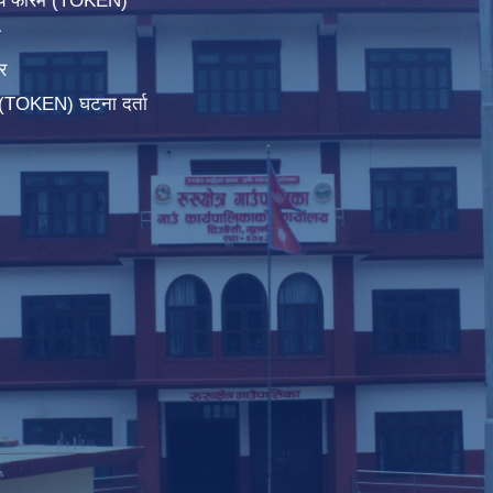
िचय फारम (TOKEN)
ा
र
म(TOKEN) घटना दर्ता