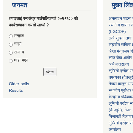
जनमत
मुख्य लिं
तपाइलाई रुरुक्षेत्र गाउँपालिकाको २०७९/८० को
अनलाइन घटना दर
कार्यसम्पादन कस्तो लाग्यो ?
स्थानीय शासन त
(LGCDP)
Choices
उत्कृष्ट
कृषि सुचना तथा स
राम्रो
सङ्घीय मामिला त
शिक्षा मंत्रालय श
सामान्य
लोक सेवा आयोग
थाहा भएन
अर्थ मन्त्रालय
लुम्बिनी प्रदेश 
उपत्यका (देउखुर
Older polls
नेपाल कानुन आ
Results
स्थानीय पूर्वाध
केन्द्रीय पञ्जि
लुम्बिनी प्रदेश 
(देउखुरी), नेपाल
निजामती किताब
लुम्बिनी प्रदेश स
कार्यालय