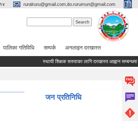
१४
ruralruru@gmail.com,ito.rurumun@gmail.com
Search form
Search
पालिका गतिविधि
सम्पर्क
अनलाइन दरखास्त
स्थायी शिक्षक सरुवाका लागि दरखास्त आह्वान सम्बन्धमा।
जन प्रतिनिधि