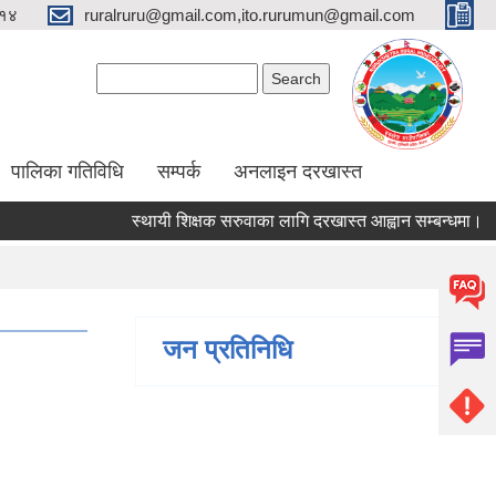
१४
ruralruru@gmail.com,ito.rurumun@gmail.com
Search form
Search
पालिका गतिविधि
सम्पर्क
अनलाइन दरखास्त
स्थायी शिक्षक सरुवाका लागि दरखास्त आह्वान सम्बन्धमा।
स्था
जन प्रतिनिधि