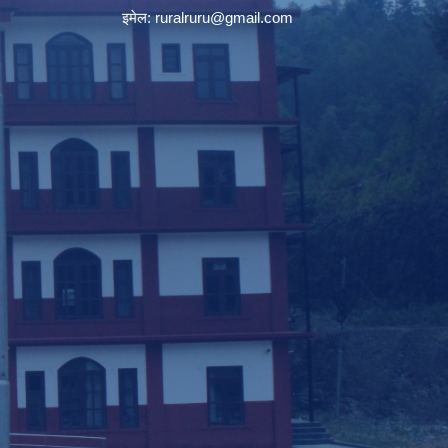
इमेल:
ruralruru@gmail.com