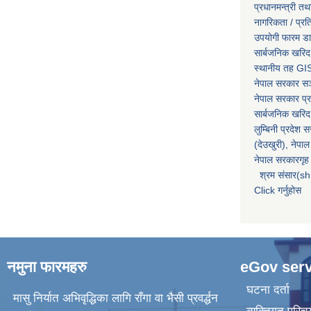
प्रधानमन्त्री तथ
नागरिकता / प्र
उपयोगी फारम ड
सार्बजनिक खरिद
स्थानीय तह GIS
नेपाल सरकार
सञ्
नेपाल सरकार प्र
सार्बजनिक खरिद
लुम्बिनी प्रदेश 
(देउखुरी), नेपाल
नेपाल सरकारगृह 
श्रम संसार(sh
Click गर्नुहोस
नमुना फारमहरु
eGov serv
घटना दर्ता
मासु निर्यात अभिवृद्धिका लागि राँगा वा भैसी प्रवर्द्धन