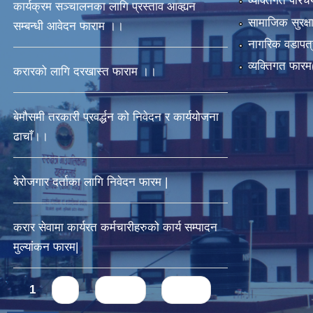
व्यक्तिगत पर
कार्यक्रम सञ्चालनका लागि प्रस्ताव आव्ह्यन
सामाजिक सुरक्ष
सम्बन्धी आवेदन फाराम ।।
नागरिक वडापत्
व्यक्तिगत फार
करारको लागि दरखास्त फाराम ।।
बेमौसमी तरकारी प्रवर्द्धन को निवेदन र कार्ययोजना
ढाचाँ।।
बेरोजगार दर्ताका लागि निवेदन फारम |
करार सेवामा कार्यरत कर्मचारीहरुको कार्य सम्पादन
मुल्यांकन फारम|
Pages
1
2
next ›
last »