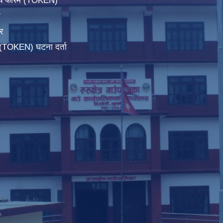
िचय फारम (TOKEN)
ा
र
म(TOKEN) घटना दर्ता