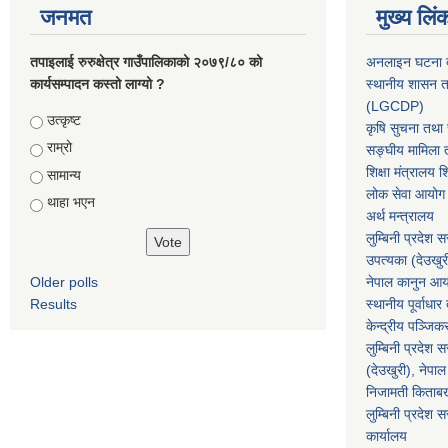
जनमत
मुख्य लिं
तपाइलाई रुरुक्षेत्र गाउँपालिकाको २०७९/८० को
अनलाइन घटना दर
कार्यसम्पादन कस्तो लाग्यो ?
स्थानीय शासन त
(LGCDP)
Choices
उत्कृष्ट
कृषि सुचना तथा स
राम्रो
सङ्घीय मामिला त
शिक्षा मंत्रालय श
सामान्य
लोक सेवा आयोग
थाहा भएन
अर्थ मन्त्रालय
लुम्बिनी प्रदेश 
उपत्यका (देउखुर
Older polls
नेपाल कानुन आ
Results
स्थानीय पूर्वाध
केन्द्रीय पञ्जि
लुम्बिनी प्रदेश 
(देउखुरी), नेपाल
निजामती किताब
लुम्बिनी प्रदेश स
कार्यालय