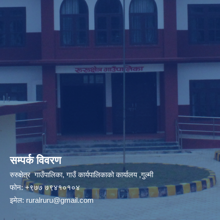
सम्पर्क विवरण
रुरुक्षेत्र गाउँपालिका, गाउँ कार्यपालिकाको कार्यालय ,गुल्मी
फोन: +९७७ ७९४१०१०४
इमेल:
ruralruru@gmail.com