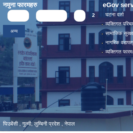
नमुना फारमहरु
eGov serv
Pages
घटना दर्ता
« first
‹ previous
1
2
व्यक्तिगत पर
अन्य
सामाजिक सुरक्ष
नागरिक वडापत्
व्यक्तिगत फार
घिउबेंसी , गुल्मी, लुम्बिनी प्रदेश , नेपाल