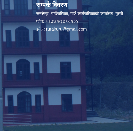
सम्पर्क विवरण
रुरुक्षेत्र गाउँपालिका, गाउँ कार्यपालिकाको कार्यालय ,गुल्मी
फोन: +९७७ ७९४१०१०४
इमेल:
ruralruru@gmail.com