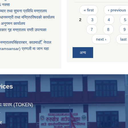
 नक्सा
Pages
« first
‹ previous
चार तथा सुचना प्रविधि मन्त्रालय
धानमन्त्री तथा मन्त्रिपरिषदको कार्यालय
2
3
4
5
 अनुगमन कार्यालय
7
8
9
सरकार गृह मन्त्रालय राप्ती उपत्यका
next ›
last
मन्त्रालयसिंहदरबार, काठमाडौँ, नेपाल
ramsansar) प्रणली मा जान यहा
अन्य
ices
िचय फारम (TOKEN)
ा
र