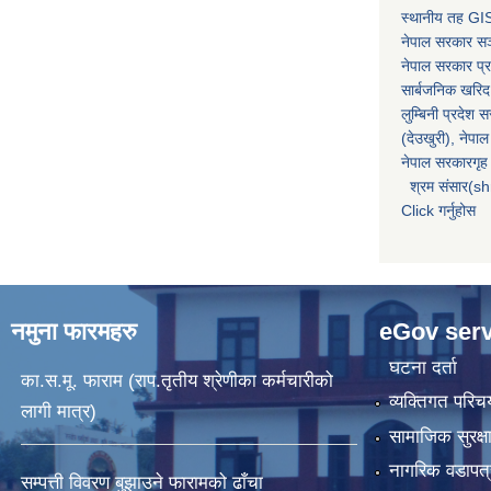
स्थानीय तह GIS
नेपाल सरकार
सञ्
नेपाल सरकार प्र
सार्बजनिक खरिद
लुम्बिनी प्रदेश 
(देउखुरी), नेपाल
नेपाल सरकारगृह 
श्रम संसार(sh
Click गर्नुहोस
नमुना फारमहरु
eGov serv
घटना दर्ता
का.स.मू. फाराम (राप.तृतीय श्रेणीका कर्मचारीको
व्यक्तिगत पर
लागी मात्र)
सामाजिक सुरक्ष
नागरिक वडापत्
सम्पत्ती विवरण बुझाउने फारामको ढाँचा