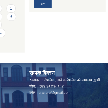
अन्य
1
6
…
 »
सम्पर्क विवरण
रुरुक्षेत्र गाउँपालिका, गाउँ कार्यपालिकाको कार्यालय ,गुल्मी
फोन: +९७७ ७९४१०१०४
इमेल:
ruralruru@gmail.com