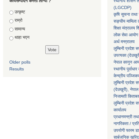
कार्यसम्पादन कस्तो लाग्यो ?
स्थानीय शासन त
(LGCDP)
Choices
उत्कृष्ट
कृषि सुचना तथा स
राम्रो
सङ्घीय मामिला त
शिक्षा मंत्रालय श
सामान्य
लोक सेवा आयोग
थाहा भएन
अर्थ मन्त्रालय
लुम्बिनी प्रदेश 
उपत्यका (देउखुर
Older polls
नेपाल कानुन आ
Results
स्थानीय पूर्वाध
केन्द्रीय पञ्जि
लुम्बिनी प्रदेश 
(देउखुरी), नेपाल
निजामती किताब
लुम्बिनी प्रदेश स
कार्यालय
प्रधानमन्त्री तथ
नागरिकता / प्र
उपयोगी फारम ड
सार्बजनिक खरिद