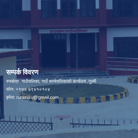
सम्पर्क विवरण
रुरुक्षेत्र गाउँपालिका, गाउँ कार्यपालिकाको कार्यालय ,गुल्मी
फोन: +९७७ ७९४१०१०४
इमेल:
ruralruru@gmail.com