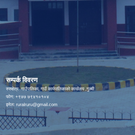
सम्पर्क विवरण
रुरुक्षेत्र गाउँपालिका, गाउँ कार्यपालिकाको कार्यालय ,गुल्मी
फोन: +९७७ ७९४१०१०४
इमेल:
ruralruru@gmail.com