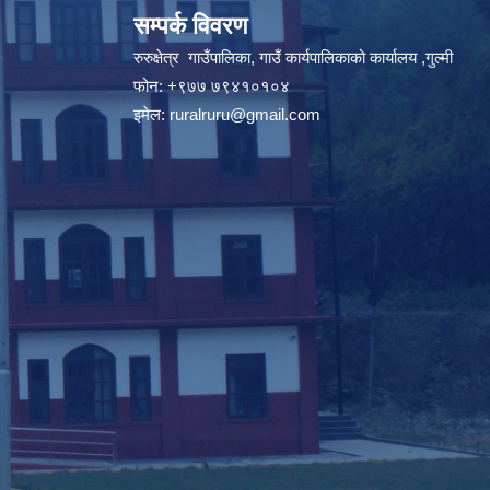
सम्पर्क विवरण
रुरुक्षेत्र गाउँपालिका, गाउँ कार्यपालिकाको कार्यालय ,गुल्मी
फोन: +९७७ ७९४१०१०४
इमेल:
ruralruru@gmail.com