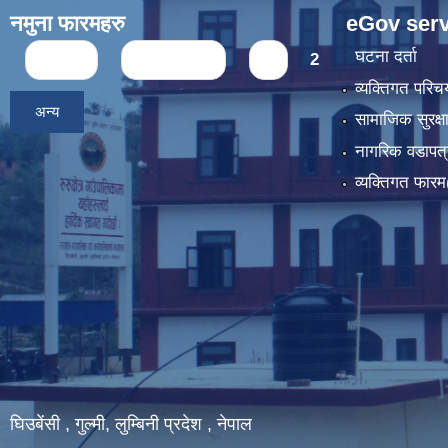
नमुना फारमहरु
eGov serv
Pages
घटना दर्ता
« first
‹ previous
1
2
व्यक्तिगत पर
अन्य
सामाजिक सुरक्ष
नागरिक वडापत्
व्यक्तिगत फार
घिउबेंसी , गुल्मी, लुम्बिनी प्रदेश , नेपाल