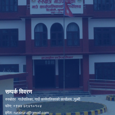
सम्पर्क विवरण
रुरुक्षेत्र गाउँपालिका, गाउँ कार्यपालिकाको कार्यालय ,गुल्मी
फोन: +९७७ ७९४१०१०४
इमेल:
ruralruru@gmail.com