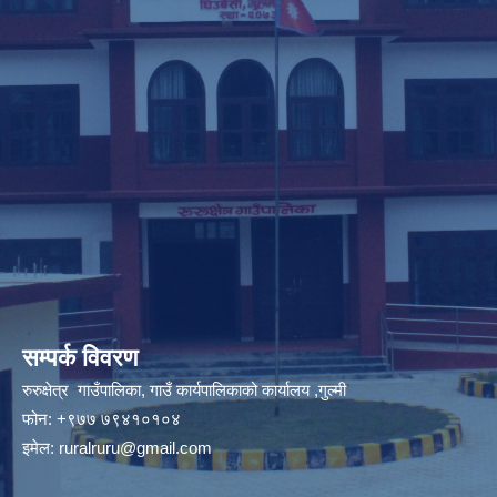
सम्पर्क विवरण
रुरुक्षेत्र गाउँपालिका, गाउँ कार्यपालिकाको कार्यालय ,गुल्मी
फोन: +९७७ ७९४१०१०४
इमेल:
ruralruru@gmail.com