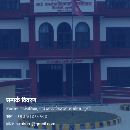
सम्पर्क विवरण
रुरुक्षेत्र गाउँपालिका, गाउँ कार्यपालिकाको कार्यालय ,गुल्मी
फोन: +९७७ ७९४१०१०४
इमेल:
ruralruru@gmail.com