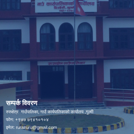
सम्पर्क विवरण
रुरुक्षेत्र गाउँपालिका, गाउँ कार्यपालिकाको कार्यालय ,गुल्मी
फोन: +९७७ ७९४१०१०४
इमेल:
ruralruru@gmail.com