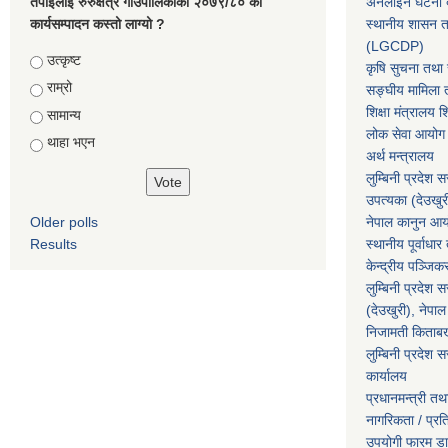
तपाइलाई रुरुक्षेत्र गाउँपालिकाको २०७९/८० को
अनलाइन घटना दर
कार्यसम्पादन कस्तो लाग्यो ?
स्थानीय शासन त
(LGCDP)
Choices
उत्कृष्ट
कृषि सुचना तथा स
राम्रो
सङ्घीय मामिला त
शिक्षा मंत्रालय श
सामान्य
लोक सेवा आयोग
थाहा भएन
अर्थ मन्त्रालय
लुम्बिनी प्रदेश 
उपत्यका (देउखुर
Older polls
नेपाल कानुन आ
Results
स्थानीय पूर्वाध
केन्द्रीय पञ्जि
लुम्बिनी प्रदेश 
(देउखुरी), नेपाल
निजामती किताब
लुम्बिनी प्रदेश स
कार्यालय
प्रधानमन्त्री तथ
नागरिकता / प्र
उपयोगी फारम ड