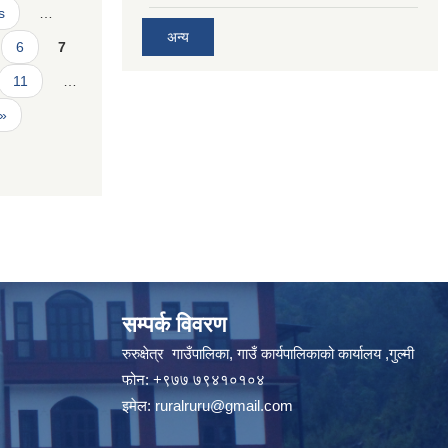
s
…
अन्य
6
7
11
…
 »
सम्पर्क विवरण
रुरुक्षेत्र गाउँपालिका, गाउँ कार्यपालिकाको कार्यालय ,गुल्मी
फोन: +९७७ ७९४१०१०४
इमेल:
ruralruru@gmail.com