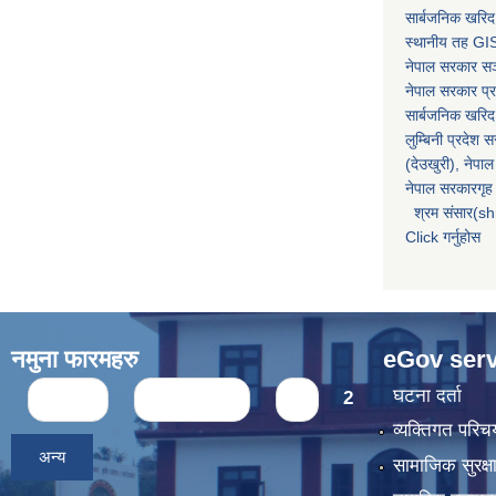
सार्बजनिक खरिद
स्थानीय तह GIS
नेपाल सरकार
सञ्
नेपाल सरकार प्र
सार्बजनिक खरिद
लुम्बिनी प्रदेश 
(देउखुरी), नेपाल
नेपाल सरकारगृह 
श्रम संसार(sh
Click गर्नुहोस
नमुना फारमहरु
eGov serv
Pages
घटना दर्ता
« first
‹ previous
1
2
व्यक्तिगत पर
अन्य
सामाजिक सुरक्ष