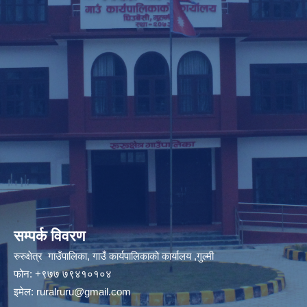
सम्पर्क विवरण
रुरुक्षेत्र गाउँपालिका, गाउँ कार्यपालिकाको कार्यालय ,गुल्मी
फोन: +९७७ ७९४१०१०४
इमेल:
ruralruru@gmail.com