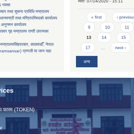
मिति:
07/14/2020 - 15:11
 नक्सा
चार तथा सुचना प्रविधि मन्त्रालय
Pages
« first
‹ previou
धानमन्त्री तथा मन्त्रिपरिषदको कार्यालय
 अनुगमन कार्यालय
9
10
11
सरकार गृह मन्त्रालय राप्ती उपत्यका
13
14
15
मन्त्रालयसिंहदरबार, काठमाडौँ, नेपाल
17
…
next ›
ramsansar) प्रणली मा जान यहा
अन्य
ices
िचय फारम (TOKEN)
ा
र