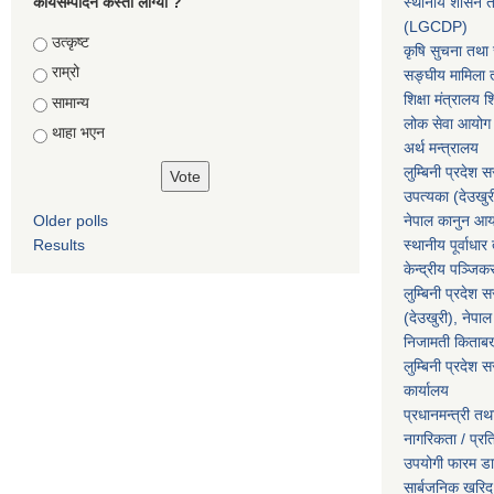
कार्यसम्पादन कस्तो लाग्यो ?
स्थानीय शासन त
(LGCDP)
Choices
उत्कृष्ट
कृषि सुचना तथा स
राम्रो
सङ्घीय मामिला त
शिक्षा मंत्रालय श
सामान्य
लोक सेवा आयोग
थाहा भएन
अर्थ मन्त्रालय
लुम्बिनी प्रदेश 
उपत्यका (देउखुर
Older polls
नेपाल कानुन आ
Results
स्थानीय पूर्वाध
केन्द्रीय पञ्जि
लुम्बिनी प्रदेश 
(देउखुरी), नेपाल
निजामती किताब
लुम्बिनी प्रदेश स
कार्यालय
प्रधानमन्त्री तथ
नागरिकता / प्र
उपयोगी फारम ड
सार्बजनिक खरिद