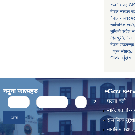
स्थानीय तह GIS
नेपाल सरकार
सञ्
नेपाल सरकार प्र
सार्बजनिक खरिद
लुम्बिनी प्रदेश 
(देउखुरी), नेपाल
नेपाल सरकारगृह 
श्रम संसार(sh
Click गर्नुहोस
नमुना फारमहरु
eGov serv
Pages
घटना दर्ता
« first
‹ previous
1
2
व्यक्तिगत पर
अन्य
सामाजिक सुरक्ष
नागरिक वडापत्