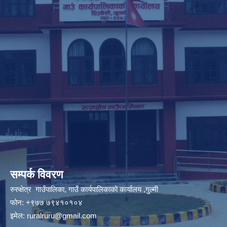
सम्पर्क विवरण
रुरुक्षेत्र गाउँपालिका, गाउँ कार्यपालिकाको कार्यालय ,गुल्मी
फोन: +९७७ ७९४१०१०४
इमेल:
ruralruru@gmail.com