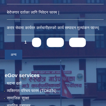
बेरोजगार दर्ताका लागि निवेदन फारम |
करार सेवामा कार्यरत कर्मचारीहरुको कार्य सम्पादन मुल्यांकन फारम|
Pages
1
2
next ›
last »
अन्य
eGov services
घटना दर्ता
व्यक्तिगत परिचय फारम (TOKEN)
सामाजिक सुरक्षा
नागरिक वडापत्र