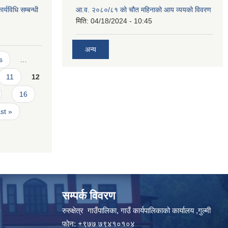
ार्यविधि सम्बन्धी
आ.व. २०८०/८१ को चौत महिनाको आय व्ययको विवरण
मिति:
04/18/2024 - 10:45
अन्य
s
…
11
12
16
ast »
सम्पर्क विवरण
रुरुक्षेत्र गाउँपालिका, गाउँ कार्यपालिकाको कार्यालय ,गुल्मी
फोन: +९७७ ७९४१०१०४