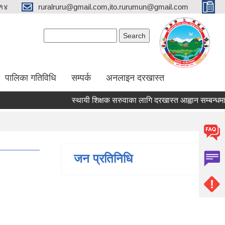
१४
ruralruru@gmail.com,ito.rurumun@gmail.com
Search form
Search
पालिका गतिविधि
सम्पर्क
अनलाइन दरखास्त
स्थायी शिक्षक सरुवाका लागि दरखास्त आह्वान सम्बन्धमा।
जन प्रतिनिधि