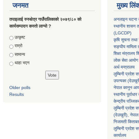
जनमत
मुख्य लिं
तपाइलाई रुरुक्षेत्र गाउँपालिकाको २०७९/८० को
अनलाइन घटना दर
कार्यसम्पादन कस्तो लाग्यो ?
स्थानीय शासन त
(LGCDP)
Choices
उत्कृष्ट
कृषि सुचना तथा स
राम्रो
सङ्घीय मामिला त
शिक्षा मंत्रालय श
सामान्य
लोक सेवा आयोग
थाहा भएन
अर्थ मन्त्रालय
लुम्बिनी प्रदेश 
उपत्यका (देउखुर
Older polls
नेपाल कानुन आ
Results
स्थानीय पूर्वाध
केन्द्रीय पञ्जि
लुम्बिनी प्रदेश 
(देउखुरी), नेपाल
निजामती किताब
लुम्बिनी प्रदेश स
कार्यालय