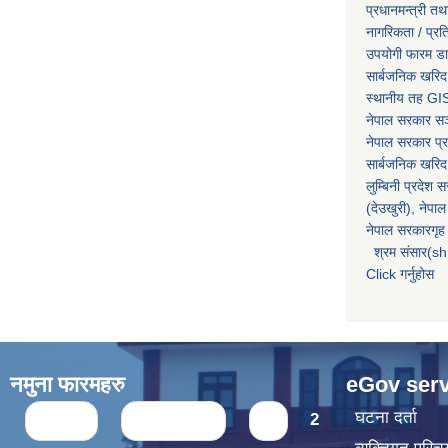
प्रधानमन्त्री तथ
नागरिकता / प्र
उपयोगी फारम ड
सार्बजनिक खरिद
स्थानीय तह GIS
नेपाल सरकार
सञ्
नेपाल सरकार प्र
सार्बजनिक खरिद
लुम्बिनी प्रदेश 
(देउखुरी), नेपाल
नेपाल सरकारगृह 
श्रम संसार(sh
Click गर्नुहोस
नमुना फारमहरु
eGov serv
Pages
घटना दर्ता
« first
‹ previous
1
2