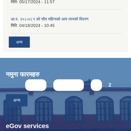
मिति:
05/17/2024 - 11:57
आ.व. २०८०/८१ को चौत महिनाको आय व्ययको विवरण
मिति:
04/18/2024 - 10:45
अन्य
नमुना फारमहरु
Pages
« first
‹ previous
1
2
अन्य
eGov services