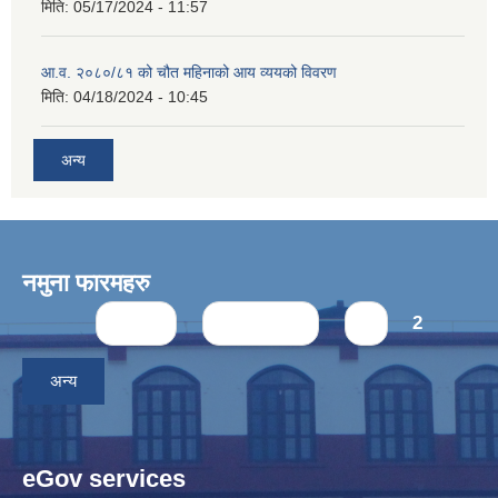
मिति:
05/17/2024 - 11:57
आ.व. २०८०/८१ को चौत महिनाको आय व्ययको विवरण
मिति:
04/18/2024 - 10:45
अन्य
नमुना फारमहरु
Pages
« first
‹ previous
1
2
अन्य
eGov services