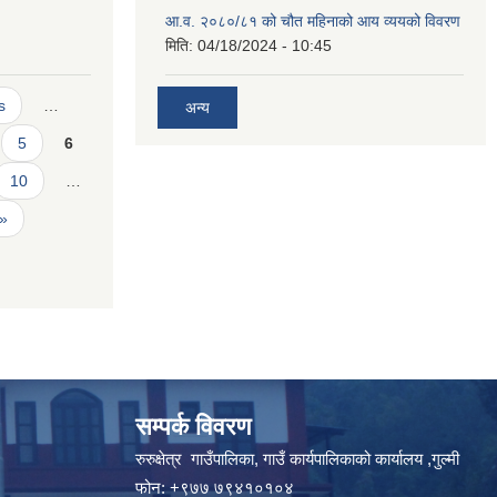
आ.व. २०८०/८१ को चौत महिनाको आय व्ययको विवरण
मिति:
04/18/2024 - 10:45
s
…
अन्य
5
6
10
…
 »
सम्पर्क विवरण
रुरुक्षेत्र गाउँपालिका, गाउँ कार्यपालिकाको कार्यालय ,गुल्मी
फोन: +९७७ ७९४१०१०४