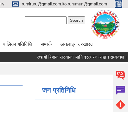
१४
ruralruru@gmail.com,ito.rurumun@gmail.com
Search form
Search
पालिका गतिविधि
सम्पर्क
अनलाइन दरखास्त
स्थायी शिक्षक सरुवाका लागि दरखास्त आह्वान सम्बन्धमा।
जन प्रतिनिधि