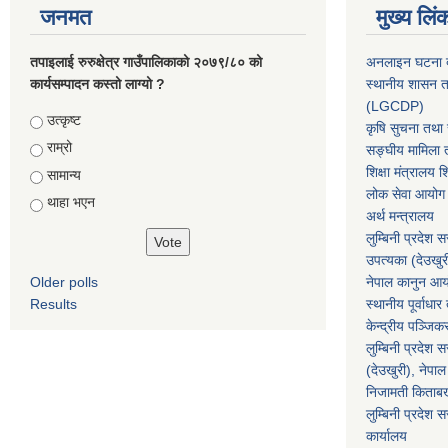
जनमत
मुख्य लिं
तपाइलाई रुरुक्षेत्र गाउँपालिकाको २०७९/८० को
अनलाइन घटना दर
कार्यसम्पादन कस्तो लाग्यो ?
स्थानीय शासन त
(LGCDP)
Choices
उत्कृष्ट
कृषि सुचना तथा स
राम्रो
सङ्घीय मामिला त
शिक्षा मंत्रालय श
सामान्य
लोक सेवा आयोग
थाहा भएन
अर्थ मन्त्रालय
लुम्बिनी प्रदेश 
उपत्यका (देउखुर
Older polls
नेपाल कानुन आ
Results
स्थानीय पूर्वाध
केन्द्रीय पञ्जि
लुम्बिनी प्रदेश 
(देउखुरी), नेपाल
निजामती किताब
लुम्बिनी प्रदेश स
कार्यालय