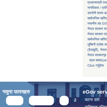
प्रधानमन्त्री तथ
नागरिकता / प्र
उपयोगी फारम ड
सार्बजनिक खरिद
स्थानीय तह GIS
नेपाल सरकार
सञ्
नेपाल सरकार प्र
सार्बजनिक खरिद
लुम्बिनी प्रदेश 
(देउखुरी), नेपाल
नेपाल सरकारगृह 
श्रम संसार(sh
Click गर्नुहोस
नमुना फारमहरु
eGov serv
Pages
घटना दर्ता
« first
‹ previous
1
2