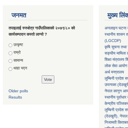
जनमत
मुख्य लिं
तपाइलाई रुरुक्षेत्र गाउँपालिकाको २०७९/८० को
अनलाइन घटना दर
कार्यसम्पादन कस्तो लाग्यो ?
स्थानीय शासन त
(LGCDP)
Choices
उत्कृष्ट
कृषि सुचना तथा स
राम्रो
सङ्घीय मामिला त
शिक्षा मंत्रालय श
सामान्य
लोक सेवा आयोग
थाहा भएन
अर्थ मन्त्रालय
लुम्बिनी प्रदेश 
उपत्यका (देउखुर
Older polls
नेपाल कानुन आ
Results
स्थानीय पूर्वाध
केन्द्रीय पञ्जि
लुम्बिनी प्रदेश 
(देउखुरी), नेपाल
निजामती किताब