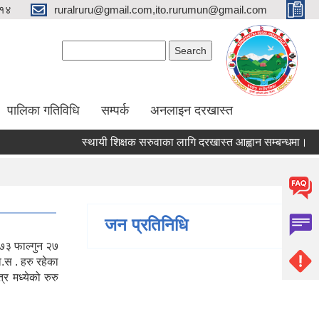
१४
ruralruru@gmail.com,ito.rurumun@gmail.com
Search form
Search
पालिका गतिविधि
सम्पर्क
अनलाइन दरखास्त
स्थायी शिक्षक सरुवाका लागि दरखास्त आह्वान सम्बन्धमा।
स्थ
जन प्रतिनिधि
०७३ फाल्गुन २७
ि.स . हरु रहेका
्र मध्येको रुरु