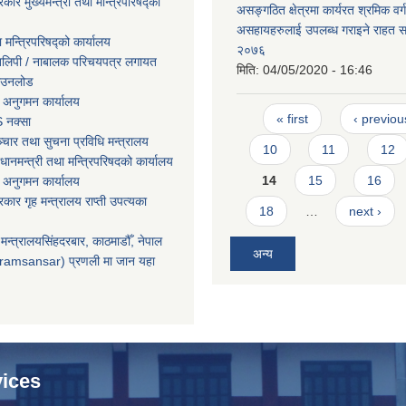
रकार मुख्यमन्त्री तथा मन्त्रिपरिषद्को
असङ्गठित क्षेत्रमा कार्यरत श्रमिक वर्
असहायहरुलाई उपलब्ध गराइने राहत सम्
ा मन्त्रिपरिषद्को कार्यालय
२०७६
तिलिपी / नाबालक परिचयपत्र लगायत
मिति:
04/05/2020 - 16:46
ाउनलोड
 अनुगमन कार्यालय
Pages
« first
‹ previou
 नक्सा
चार तथा सुचना प्रविधि मन्त्रालय
10
11
12
धानमन्त्री तथा मन्त्रिपरिषदको कार्यालय
14
15
16
 अनुगमन कार्यालय
सरकार गृह मन्त्रालय राप्ती उपत्यका
18
…
next ›
मन्त्रालयसिंहदरबार, काठमाडौँ, नेपाल
अन्य
ramsansar) प्रणली मा जान यहा
ices