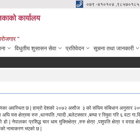
०७९ -४१०१०४ ,९८५७०१८५
ालिकाको कार्यालय
्वरोजगार "
जना
विधुतीय शुसासन सेवा
प्रतिवेदन
सूचना तथा जानकारी
 गाउँपालिका अवस्थित छ | हाम्रो देशको २०७२ असौज ३ को संघिय संबिधान अनुसार २
ि यस क्षेत्रमा रुरु ,थानपति ,ग्वादी ,बलेटक्सार ,बम्घा र रिमुवा गरि ६ वटा गा.व
ेपालका प्रशिद्ध चार धाम मुक्तिक्षेत्र ,रुरु क्षेत्र ,पशुपति क्षेत्र र वराह क्षेत
िकाको नामाकरण भएको छ |