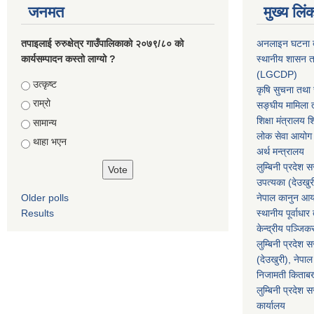
जनमत
मुख्य लिं
तपाइलाई रुरुक्षेत्र गाउँपालिकाको २०७९/८० को
अनलाइन घटना दर
कार्यसम्पादन कस्तो लाग्यो ?
स्थानीय शासन त
(LGCDP)
Choices
उत्कृष्ट
कृषि सुचना तथा स
राम्रो
सङ्घीय मामिला त
शिक्षा मंत्रालय श
सामान्य
लोक सेवा आयोग
थाहा भएन
अर्थ मन्त्रालय
लुम्बिनी प्रदेश 
उपत्यका (देउखुर
Older polls
नेपाल कानुन आ
Results
स्थानीय पूर्वाध
केन्द्रीय पञ्जि
लुम्बिनी प्रदेश 
(देउखुरी), नेपाल
निजामती किताब
लुम्बिनी प्रदेश स
कार्यालय