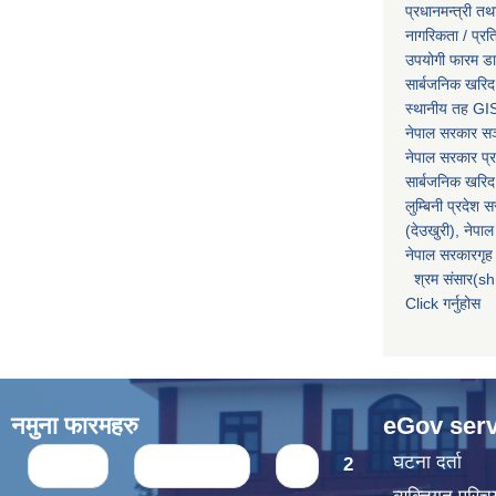
प्रधानमन्त्री तथ
नागरिकता / प्र
उपयोगी फारम ड
सार्बजनिक खरिद
स्थानीय तह GIS
नेपाल सरकार
सञ्
नेपाल सरकार प्र
सार्बजनिक खरिद
लुम्बिनी प्रदेश 
(देउखुरी), नेपाल
नेपाल सरकारगृह 
श्रम संसार(sh
Click गर्नुहोस
नमुना फारमहरु
eGov serv
Pages
घटना दर्ता
« first
‹ previous
1
2