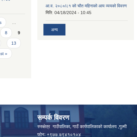
आ.व. २०८०/८१ को चौत महिनाको आय व्ययको विवरण
मिति:
04/18/2024 - 10:45
s
…
अन्य
8
9
13
ast »
सम्पर्क विवरण
रुरुक्षेत्र गाउँपालिका, गाउँ कार्यपालिकाको कार्यालय ,गुल्मी
फोन: +९७७ ७९४१०१०४