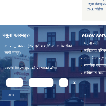
श्रम संसार(sh
Click गर्नुहोस
नमुना फारमहरु
eGov serv
घटना दर्ता
का.स.मू. फाराम (राप.तृतीय श्रेणीका कर्मचारीको
व्यक्तिगत पर
लागी मात्र)
सामाजिक सुरक्ष
नागरिक वडापत्
सम्पत्ती विवरण बुझाउने फारामको ढाँचा
व्यक्तिगत फार
Pages
« first
‹ previous
1
2
अन्य