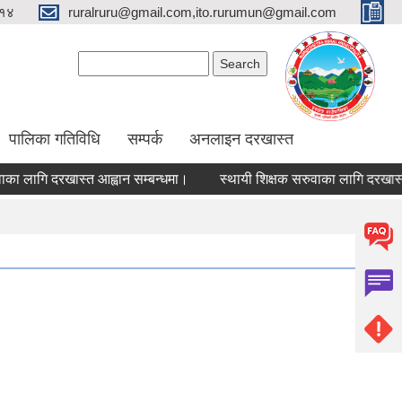
१४
ruralruru@gmail.com,ito.rurumun@gmail.com
Search form
Search
पालिका गतिविधि
सम्पर्क
अनलाइन दरखास्त
लागि दरखास्त आह्वान सम्बन्धमा।
स्थायी शिक्षक सरुवाका लागि दरखास्त आह्