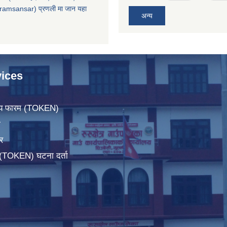
ramsansar) प्रणली मा जान यहा
अन्य
ices
िचय फारम (TOKEN)
ा
र
म(TOKEN) घटना दर्ता