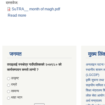
दस्तावेज:
SuTRA__ month of magh.pdf
Read more
about आ.व २०८०/८१ को माघ महिनाको आय व्ययको विव
Pages
जनमत
मुख्य लिं
तपाइलाई रुरुक्षेत्र गाउँपालिकाको २०७९/८० को
अनलाइन घटना दर
कार्यसम्पादन कस्तो लाग्यो ?
स्थानीय शासन त
(LGCDP)
Choices
उत्कृष्ट
कृषि सुचना तथा स
राम्रो
सङ्घीय मामिला त
शिक्षा मंत्रालय श
सामान्य
लोक सेवा आयोग
थाहा भएन
अर्थ मन्त्रालय