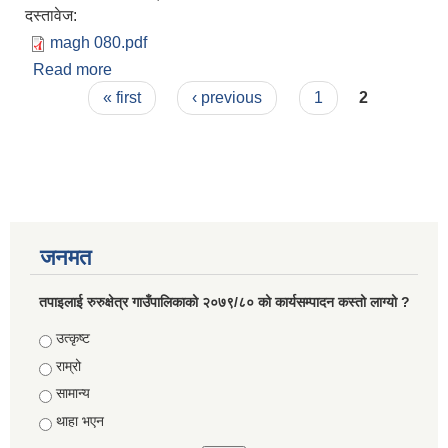
दस्तावेज:
magh 080.pdf
Read more
about आ.व. २०८०/८१ को माघ महिनाको आय व्ययको
Pages
विवरण्।।
« first
‹ previous
1
2
जनमत
तपाइलाई रुरुक्षेत्र गाउँपालिकाको २०७९/८० को कार्यसम्पादन कस्तो लाग्यो ?
Choices
उत्कृष्ट
राम्रो
सामान्य
थाहा भएन