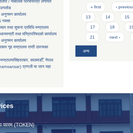
तिलिपी / नाबालक परिचयपत्र लगायत
Pages
« first
‹ previou
ाउनलोड
 अनुगमन कार्यालय
13
14
15
 नक्सा
17
18
1
चार तथा सुचना प्रविधि मन्त्रालय
धानमन्त्री तथा मन्त्रिपरिषदको कार्यालय
21
next ›
 अनुगमन कार्यालय
सरकार गृह मन्त्रालय राप्ती उपत्यका
अन्य
मन्त्रालयसिंहदरबार, काठमाडौँ, नेपाल
ramsansar) प्रणली मा जान यहा
ices
िचय फारम (TOKEN)