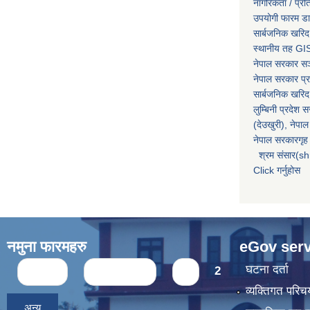
नागरिकता / प्र
उपयोगी फारम ड
सार्बजनिक खरिद
स्थानीय तह GIS
नेपाल सरकार
सञ्
नेपाल सरकार प्र
सार्बजनिक खरिद
लुम्बिनी प्रदेश 
(देउखुरी), नेपाल
नेपाल सरकारगृह 
श्रम संसार(sh
Click गर्नुहोस
नमुना फारमहरु
eGov serv
Pages
घटना दर्ता
« first
‹ previous
1
2
व्यक्तिगत पर
अन्य