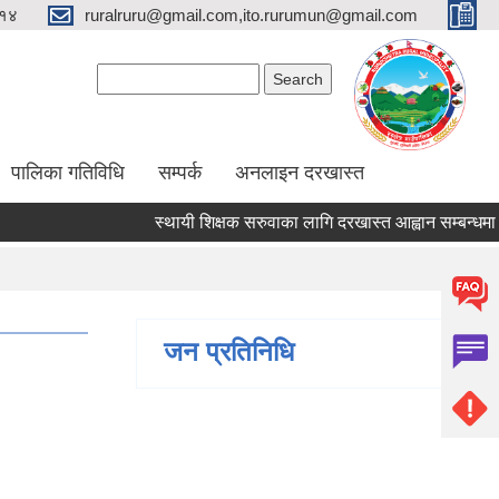
१४
ruralruru@gmail.com,ito.rurumun@gmail.com
Search form
Search
पालिका गतिविधि
सम्पर्क
अनलाइन दरखास्त
स्थायी शिक्षक सरुवाका लागि दरखास्त आह्वान सम्बन्धमा।
जन प्रतिनिधि