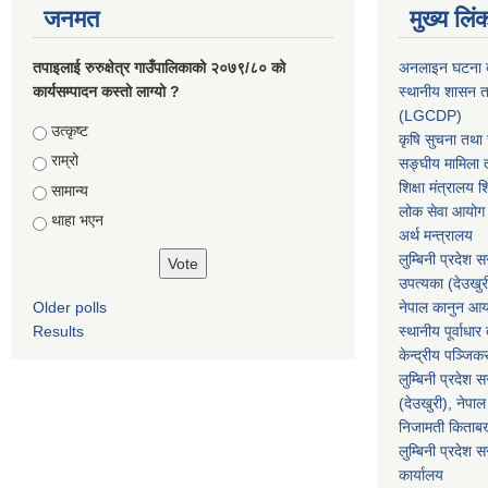
जनमत
मुख्य लिं
तपाइलाई रुरुक्षेत्र गाउँपालिकाको २०७९/८० को
अनलाइन घटना दर
कार्यसम्पादन कस्तो लाग्यो ?
स्थानीय शासन त
(LGCDP)
Choices
उत्कृष्ट
कृषि सुचना तथा स
राम्रो
सङ्घीय मामिला त
शिक्षा मंत्रालय श
सामान्य
लोक सेवा आयोग
थाहा भएन
अर्थ मन्त्रालय
लुम्बिनी प्रदेश 
उपत्यका (देउखुर
Older polls
नेपाल कानुन आ
Results
स्थानीय पूर्वाध
केन्द्रीय पञ्जि
लुम्बिनी प्रदेश 
(देउखुरी), नेपाल
निजामती किताब
लुम्बिनी प्रदेश स
कार्यालय