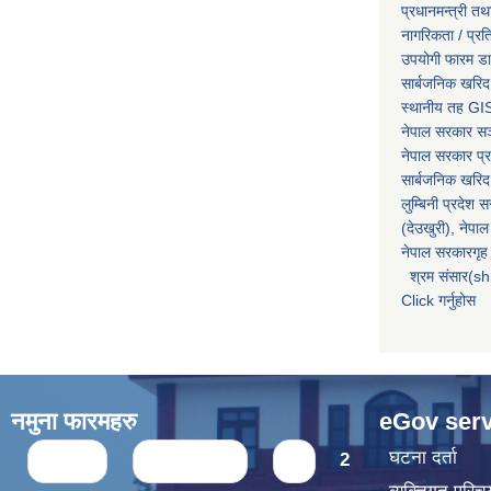
प्रधानमन्त्री तथ
नागरिकता / प्र
उपयोगी फारम ड
सार्बजनिक खरिद
स्थानीय तह GIS
नेपाल सरकार
सञ्
नेपाल सरकार प्र
सार्बजनिक खरिद
लुम्बिनी प्रदेश 
(देउखुरी), नेपाल
नेपाल सरकारगृह 
श्रम संसार(sh
Click गर्नुहोस
नमुना फारमहरु
eGov serv
Pages
घटना दर्ता
« first
‹ previous
1
2