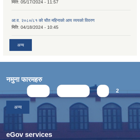
मिति:
05/17/2024 - 11:57
आ.व. २०८०/८१ को चौत महिनाको आय व्ययको विवरण
मिति:
04/18/2024 - 10:45
अन्य
नमुना फारमहरु
Pages
« first
‹ previous
1
2
अन्य
eGov services