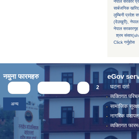
नेपाल सरकार प्र
सार्बजनिक खरिद
लुम्बिनी प्रदेश 
(देउखुरी), नेपाल
नेपाल सरकारगृह 
श्रम संसार(sh
Click गर्नुहोस
नमुना फारमहरु
eGov serv
Pages
घटना दर्ता
« first
‹ previous
1
2
व्यक्तिगत पर
अन्य
सामाजिक सुरक्ष
नागरिक वडापत्
व्यक्तिगत फार