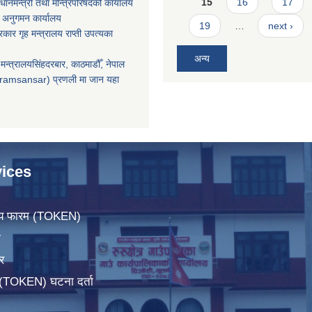
15
16
17
धानमन्त्री तथा मन्त्रिपरिषदको कार्यालय
 अनुगमन कार्यालय
19
…
next ›
सरकार गृह मन्त्रालय राप्ती उपत्यका
अन्य
मन्त्रालयसिंहदरबार, काठमाडौँ, नेपाल
ramsansar) प्रणली मा जान यहा
ices
िचय फारम (TOKEN)
ा
र
म(TOKEN) घटना दर्ता