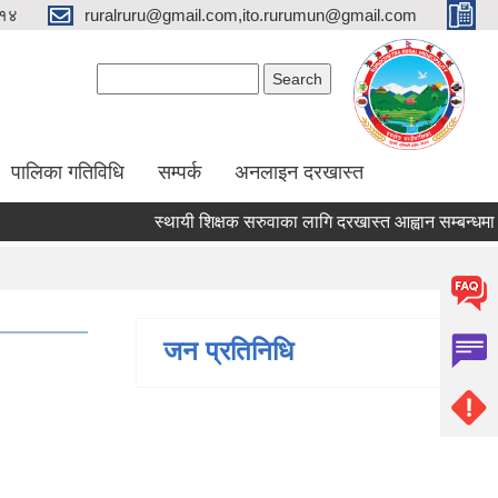
१४
ruralruru@gmail.com,ito.rurumun@gmail.com
Search form
Search
पालिका गतिविधि
सम्पर्क
अनलाइन दरखास्त
स्थायी शिक्षक सरुवाका लागि दरखास्त आह्वान सम्बन्धमा।
जन प्रतिनिधि