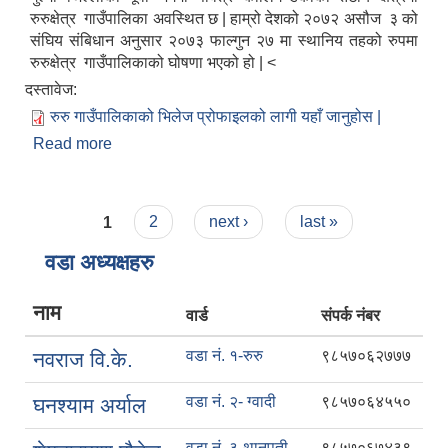
रुरुक्षेत्र
गाउँपालिका अवस्थित छ
|
हाम्रो देशको २०७२ असौज
३ को
संघिय संबिधान अनुसार
२०७३ फाल्गुन २७ मा स्थानिय तहको रुपमा
रुरुक्षेत्र गाउँपालिकाको घोषणा भएको हो
| <
दस्तावेज:
रुरु गाउँपालिकाको भिलेज प्रोफाइलको लागी यहाँ जानुहोस |
Read more
about रुरुक्षेत्र गाउँपालिका,गुल्मीको परिचय
Pages
1
2
next ›
last »
वडा अध्यक्षहरु
नाम
वार्ड
संपर्क नंबर
वडा नं. १-रुरु
९८५७०६२७७७
नवराज वि.के.
वडा नं. २- ग्वादी
९८५७०६४५५०
घनश्याम अर्याल
वडा नं. ३-थानपती
९८५७०६७४३९