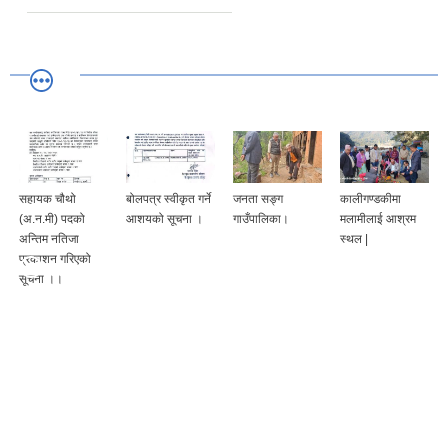
सहायक चौथो
बोलपत्र स्वीकृत गर्ने
जनता सङ्ग
कालीगण्डकीमा
(अ.न.मी) पदको
आशयको सूचना ।
गाउँपालिका।
मलामीलाई आश्रम
अन्तिम नतिजा
स्थल |
प्रकाशन गरिएको
सूचना ।।