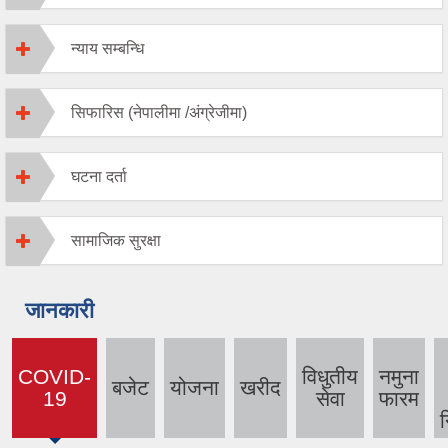
न्याय सम्बन्धि
सिफारिस (नेपालीमा /अंग्रेजीमा)
घटना दर्ता
सामाजिक सुरक्षा
जानकारी
COVID-
विधुतीय
नमुना
बजेट
योजना
खरीद
(active
19
सेवा
फारम
tab)
न