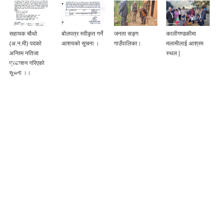
सहायक चौथो
बोलपत्र स्वीकृत गर्ने
जनता सङ्ग
कालीगण्डकीमा
(अ.न.मी) पदको
आशयको सूचना ।
गाउँपालिका।
मलामीलाई आश्रम
अन्तिम नतिजा
स्थल |
प्रकाशन गरिएको
सूचना ।।