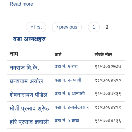
Read more
about एम्बुलेन्स सेवा
Pages
« first
‹ previous
1
2
वडा अध्यक्षहरु
नाम
वार्ड
संपर्क नंबर
वडा नं. १-रुरु
९८५७०६२७७७
नवराज वि.के.
वडा नं. २- ग्वादी
९८५७०६४५५०
घनश्याम अर्याल
वडा नं. ३-थानपती
९८५७०६७४३९
शेषनारायण पौडेल
वडा नं. ४-बलेटक्सार
९८५७०६४४१९
मोती प्रसाद श्रेष्ठ
वडा नं. ५-बम्घा
९८५७०६४८३६
हरि प्रसाद ज्ञवाली