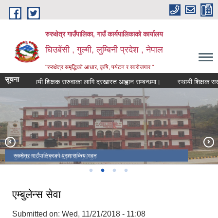
Skip to main content
रुरुक्षेत्र गाउँपालिका, गाउँ कार्यपालिकाको कार्यालय
घिउबेंसी , गुल्मी, लुम्बिनी प्रदेश , नेपाल
"रुरुक्षेत्र समृद्धिको आधार, कृषि, पर्यटन र स्वरोजगार "
सूचना
स्थायी शिक्षक सरुवाका लागि दरखास्त आह्वान सम्बन्धमा।
स्थायी शिक्षक सरुवाका ल
बम्घाकोट
देवद्त्त पार्क
रुरुक्षेत्र गाउँपालिकाको प्रशासकिय भवन
गुल्मी ,पाल्पा ,स्याङ्जा जोड्ने तिनमुखे पुल
एम्बुलेन्स सेवा
Submitted on:
Wed, 11/21/2018 - 11:08