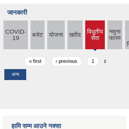
जानकारी
COVID-
विधुतीय
नमुना
बजेट
योजना
खरीद
(active
19
सेवा
फारम
tab)
न
Pages
« first
‹ previous
1
2
अन्य
हामि सम्म आउने नक्सा