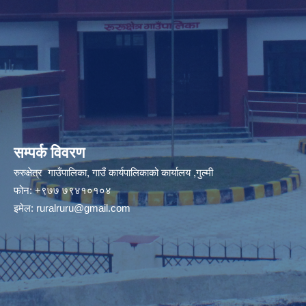
सम्पर्क विवरण
रुरुक्षेत्र गाउँपालिका, गाउँ कार्यपालिकाको कार्यालय ,गुल्मी
फोन: +९७७ ७९४१०१०४
इमेल:
ruralruru@gmail.com