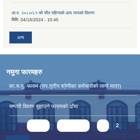
आ.व. २०८०/८१ को चौत महिनाको आय व्ययको विवरण
मिति:
04/18/2024 - 10:45
अन्य
नमुना फारमहरु
का.स.मू. फाराम (राप.तृतीय श्रेणीका कर्मचारीको लागी मात्र)
सम्पत्ती विवरण बुझाउने फारामको ढाँचा
Pages
« first
‹ previous
1
2