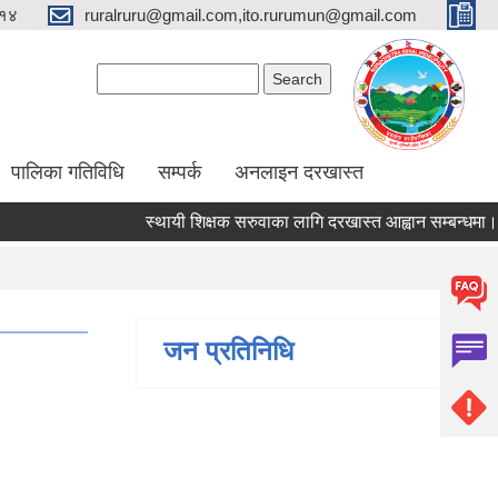
१४
ruralruru@gmail.com,ito.rurumun@gmail.com
Search form
Search
पालिका गतिविधि
सम्पर्क
अनलाइन दरखास्त
स्थायी शिक्षक सरुवाका लागि दरखास्त आह्वान सम्बन्धमा।
जन प्रतिनिधि