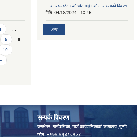
आ.व. २०८०/८१ को चौत महिनाको आय व्ययको विवरण
मिति:
04/18/2024 - 10:45
s
…
अन्य
5
6
10
…
 »
सम्पर्क विवरण
रुरुक्षेत्र गाउँपालिका, गाउँ कार्यपालिकाको कार्यालय ,गुल्मी
फोन: +९७७ ७९४१०१०४