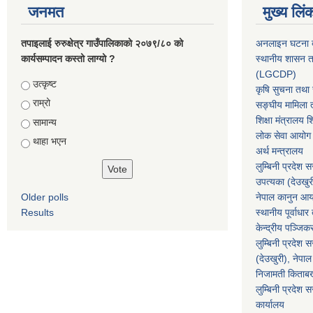
जनमत
मुख्य लिं
तपाइलाई रुरुक्षेत्र गाउँपालिकाको २०७९/८० को
अनलाइन घटना दर
कार्यसम्पादन कस्तो लाग्यो ?
स्थानीय शासन त
(LGCDP)
Choices
उत्कृष्ट
कृषि सुचना तथा स
राम्रो
सङ्घीय मामिला त
शिक्षा मंत्रालय श
सामान्य
लोक सेवा आयोग
थाहा भएन
अर्थ मन्त्रालय
लुम्बिनी प्रदेश 
उपत्यका (देउखुर
Older polls
नेपाल कानुन आ
Results
स्थानीय पूर्वाध
केन्द्रीय पञ्जि
लुम्बिनी प्रदेश 
(देउखुरी), नेपाल
निजामती किताब
लुम्बिनी प्रदेश स
कार्यालय