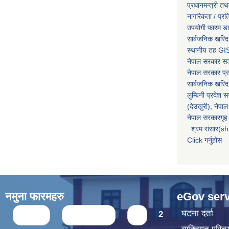
प्रधानमन्त्री तथ
नागरिकता / प्र
उपयोगी फारम ड
सार्बजनिक खरिद
स्थानीय तह GIS
नेपाल सरकार
सञ्
नेपाल सरकार प्र
सार्बजनिक खरिद
लुम्बिनी प्रदेश 
(देउखुरी), नेपाल
नेपाल सरकारगृह 
श्रम संसार(sh
Click गर्नुहोस
नमुना फारमहरु
eGov serv
Pages
घटना दर्ता
« first
‹ previous
1
2